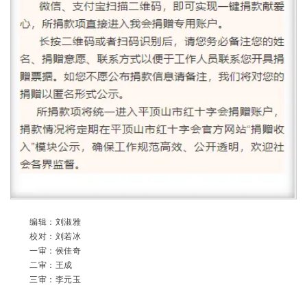
编辑：刘淑雅
校对：刘若冰
一审：侯佳奇
二审：王成
三审：李元玉