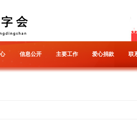
心
信息公开
主要工作
爱心捐款
联