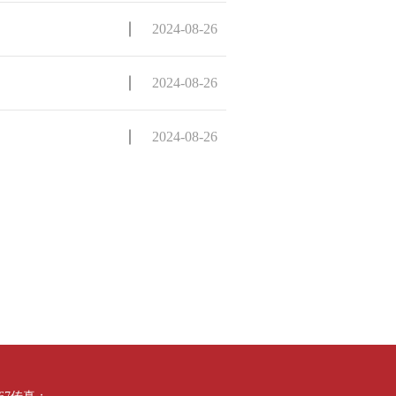
2024-08-26
2024-08-26
2024-08-26