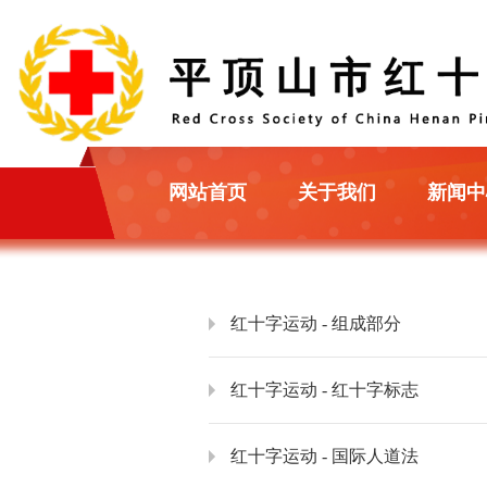
网站首页
关于我们
新闻中
红十字运动 - 组成部分
红十字运动 - 红十字标志
红十字运动 - 国际人道法