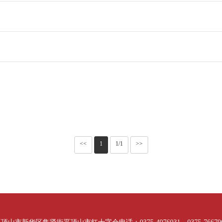
<<
1
1/1
>>