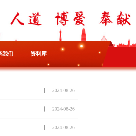
系我们
资料库
2024-08-26
2024-08-26
2024-08-26