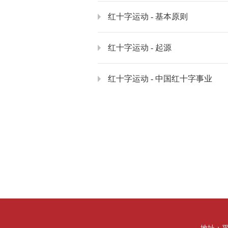
红十字运动 - 基本原则
红十字运动 - 起源
红十字运动 - 中国红十字事业