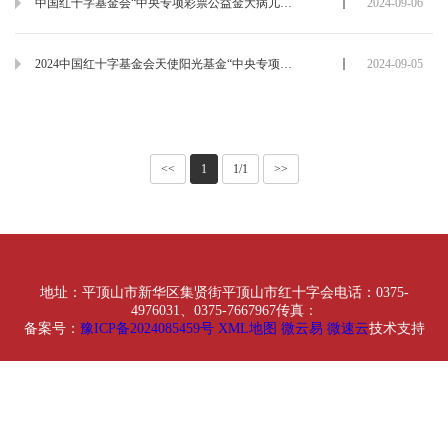
中国红十字基金会“中央专项彩票公益金大病儿童救助项目”先心病儿童补充资助申请表
2024-09-06
2024中国红十字基金会天使阳光基金“中央专项彩票公益金大病儿童救助项目”先心病儿童资助申请表
2024-09-05
<<
1
1/1
>>
地址：平顶山市新华区集贤街平顶山市红十字会
电话：0375-
4976031、0375-7667967
传真：
备案号：
豫ICP备2024085459号
XML地图
微云易
微速云
技术支持