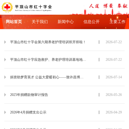
网站首页
关于我们
新闻中心
信息公开
主要工作
平顶山市红十字会第六期养老护理培训班开班啦！
2026-07-22
平顶山市红十字应急救护、养老护理培训基地地址及联系方式公布，可直接联系报名！
2026-07-22
捐资助梦育英才 公益大爱暖初心——致许昌博奥润康医学检验实验室爱心助学感谢信！
2026-07-14
2025年捐赠款物审计报告
2026-05-26
2026年4月捐赠支出公示
2026-04-29